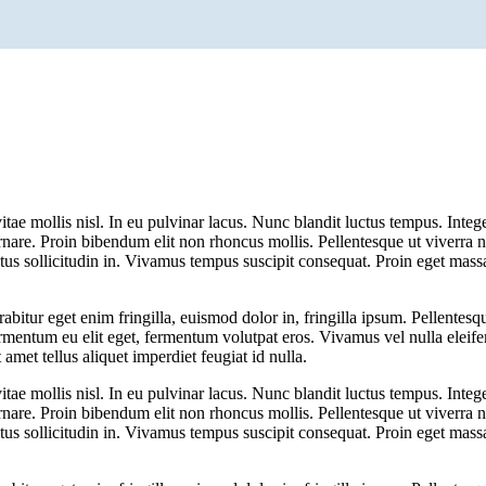
itae mollis nisl. In eu pulvinar lacus. Nunc blandit luctus tempus. Integ
rnare. Proin bibendum elit non rhoncus mollis. Pellentesque ut viverra 
us sollicitudin in. Vivamus tempus suscipit consequat. Proin eget mass
bitur eget enim fringilla, euismod dolor in, fringilla ipsum. Pellentesque
ermentum eu elit eget, fermentum volutpat eros. Vivamus vel nulla eleifend
amet tellus aliquet imperdiet feugiat id nulla.
itae mollis nisl. In eu pulvinar lacus. Nunc blandit luctus tempus. Integ
rnare. Proin bibendum elit non rhoncus mollis. Pellentesque ut viverra 
us sollicitudin in. Vivamus tempus suscipit consequat. Proin eget mass