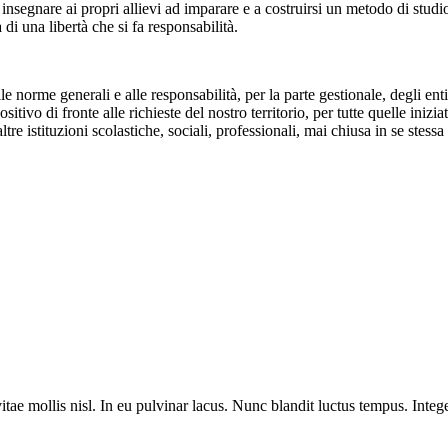
segnare ai propri allievi ad imparare e a costruirsi un metodo di studio
 di una libertà che si fa responsabilità.
le norme generali e alle responsabilità, per la parte gestionale, degli en
tivo di fronte alle richieste del nostro territorio, per tutte quelle inizi
re istituzioni scolastiche, sociali, professionali, mai chiusa in se stess
itae mollis nisl. In eu pulvinar lacus. Nunc blandit luctus tempus. Integ