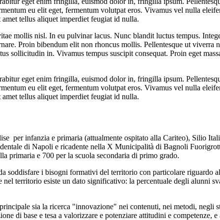
bitur eget enim fringilla, euismod dolor in, fringilla ipsum. Pellentesque
ermentum eu elit eget, fermentum volutpat eros. Vivamus vel nulla eleifend
amet tellus aliquet imperdiet feugiat id nulla.
itae mollis nisl. In eu pulvinar lacus. Nunc blandit luctus tempus. Integ
rnare. Proin bibendum elit non rhoncus mollis. Pellentesque ut viverra 
us sollicitudin in. Vivamus tempus suscipit consequat. Proin eget mass
bitur eget enim fringilla, euismod dolor in, fringilla ipsum. Pellentesque
ermentum eu elit eget, fermentum volutpat eros. Vivamus vel nulla eleifend
amet tellus aliquet imperdiet feugiat id nulla.
lise per infanzia e primaria (attualmente ospitato alla Cariteo), Silio I
cidentale di Napoli e ricadente nella X Municipalità di Bagnoli Fuorigrot
ella primaria e 700 per la scuola secondaria di primo grado.
ddisfare i bisogni formativi del territorio con particolare riguardo all
el territorio esiste un dato significativo: la percentuale degli alunni sv
ncipale sia la ricerca "innovazione" nei contenuti, nei metodi, negli st
azione di base e tesa a valorizzare e potenziare attitudini e competenze, e