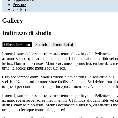
Persone
Contatti
Gallery
Indirizzo di studio
Offerta formativa
Sbocchi
Piano di studi
Lorem ipsum dolor sit amet, consectetur adipiscing elit. Pellentesque v
ac nunc scelerisque laoreet nec in enim. Ut finibus aliquam nibh vel o
luctus. Nam id nibh risus. Mauris accumsan purus leo, eu faucibus met
urna, id scelerisque mauris feugiat sed.
Cras sed tempor diam. Mauris cursus diam ac fringilla sollicitudin. Cura
sodales. Nam porttitor nunc vitae facilisis faucibus. Sed dolor urna, f
torquent per conubia nostra, per inceptos himenaeos. Nulla ac diam sit 
Lorem ipsum dolor sit amet, consectetur adipiscing elit. Pellentesque v
ac nunc scelerisque laoreet nec in enim. Ut finibus aliquam nibh vel o
luctus. Nam id nibh risus. Mauris accumsan purus leo, eu faucibus met
urna, id scelerisque mauris feugiat sed.