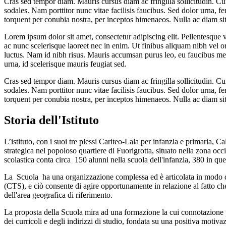
Cras sed tempor diam. Mauris cursus diam ac fringilla sollicitudin. Cura
sodales. Nam porttitor nunc vitae facilisis faucibus. Sed dolor urna, f
torquent per conubia nostra, per inceptos himenaeos. Nulla ac diam sit 
Lorem ipsum dolor sit amet, consectetur adipiscing elit. Pellentesque v
ac nunc scelerisque laoreet nec in enim. Ut finibus aliquam nibh vel o
luctus. Nam id nibh risus. Mauris accumsan purus leo, eu faucibus met
urna, id scelerisque mauris feugiat sed.
Cras sed tempor diam. Mauris cursus diam ac fringilla sollicitudin. Cura
sodales. Nam porttitor nunc vitae facilisis faucibus. Sed dolor urna, f
torquent per conubia nostra, per inceptos himenaeos. Nulla ac diam sit 
Storia dell'Istituto
L’istituto,
con i suoi tre plessi Cariteo-Lala per infanzia e primaria, Ca
strategica nel popoloso quartiere di Fuorigrotta, situato nella zona oc
scolastica conta circa 150 alunni nella scuola dell'infanzia, 380 in qu
La Scuola ha una organizzazione complessa ed è articolata in modo da so
(CTS), e ciò consente di agire opportunamente in relazione al fatto che n
dell'area geografica di riferimento.
La proposta della Scuola mira ad una formazione la cui connotazione pri
dei curricoli e degli indirizzi di studio, fondata su una positiva motiv