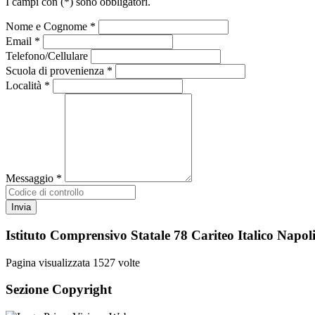
I campi con
(*)
sono obbligatori.
Nome e Cognome *
Email *
Telefono/Cellulare
Scuola di provenienza *
Località *
Messaggio *
Istituto Comprensivo Statale 78 Cariteo Italico Napol
Pagina visualizzata
1527
volte
Sezione Copyright