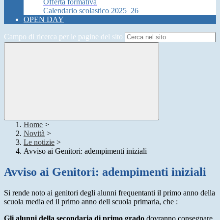
Offerta formativa
Calendario scolastico 2025_26
OPEN DAY
Campo di ricerca per le pagine del sito
Home
>
Novità
>
Le notizie
>
Avviso ai Genitori: adempimenti iniziali
Avviso ai Genitori: adempimenti iniziali
Si rende noto ai genitori degli alunni frequentanti il primo anno della
scuola media ed il primo anno dell scuola primaria, che :
Gli alunni della secondaria di primo grado
dovranno consegnare