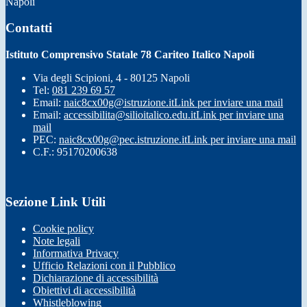
Napoli
Contatti
Istituto Comprensivo Statale 78 Cariteo Italico Napoli
Via degli Scipioni, 4 - 80125 Napoli
Tel:
081 239 69 57
Email:
naic8cx00g@istruzione.it
Link per inviare una mail
Email:
accessibilita@silioitalico.edu.it
Link per inviare una
mail
PEC:
naic8cx00g@pec.istruzione.it
Link per inviare una mail
C.F.: 95170200638
Sezione Link Utili
Cookie policy
Note legali
Informativa Privacy
Ufficio Relazioni con il Pubblico
Dichiarazione di accessibilità
Obiettivi di accessibilità
Whistleblowing