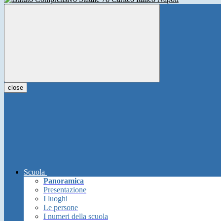
close
Scuola
Panoramica
Presentazione
I luoghi
Le persone
I numeri della scuola