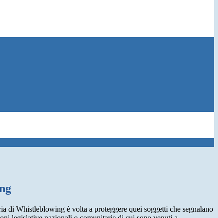
ing
ia di Whistleblowing è volta a proteggere quei soggetti che segnalano
ioni legislative nazionali o comunitarie di cui sono venuti a