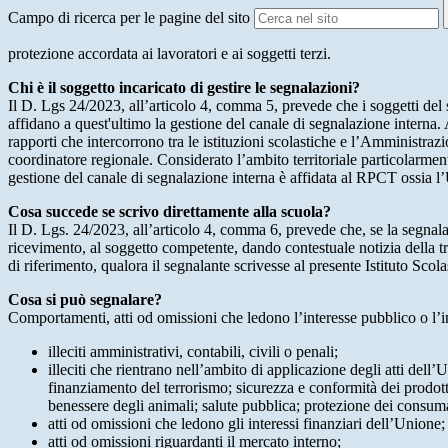
Campo di ricerca per le pagine del sito
protezione accordata ai lavoratori e ai soggetti terzi.
Chi è il soggetto incaricato di gestire le segnalazioni?
Il D. Lgs 24/2023, all’articolo 4, comma 5, prevede che i soggetti del
affidano a quest'ultimo la gestione del canale di segnalazione interna.
rapporti che intercorrono tra le istituzioni scolastiche e l’Amministrazio
coordinatore regionale. Considerato l’ambito territoriale particolarmente
gestione del canale di segnalazione interna è affidata al RPCT ossia l
Cosa succede se scrivo direttamente alla scuola?
Il D. Lgs. 24/2023, all’articolo 4, comma 6, prevede che, se la segnal
ricevimento, al soggetto competente, dando contestuale notizia della 
di riferimento, qualora il segnalante scrivesse al presente Istituto Sco
Cosa si può segnalare?
Comportamenti, atti od omissioni che ledono l’interesse pubblico o l’i
illeciti amministrativi, contabili, civili o penali;
illeciti che rientrano nell’ambito di applicazione degli atti dell’
finanziamento del terrorismo; sicurezza e conformità dei prodotti
benessere degli animali; salute pubblica; protezione dei consumato
atti od omissioni che ledono gli interessi finanziari dell’Unione;
atti od omissioni riguardanti il mercato interno;