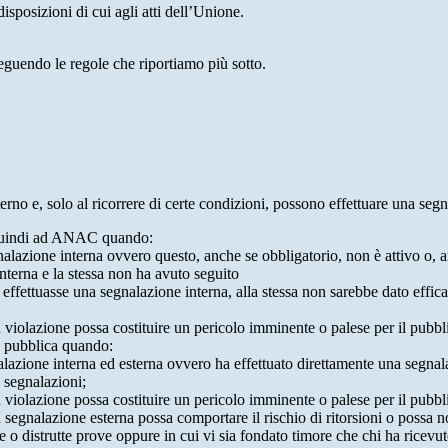
isposizioni di cui agli atti dell’Unione.
seguendo le regole che riportiamo più sotto.
 interno e, solo al ricorrere di certe condizioni, possono effettuare una s
o quindi ad ANAC quando:
gnalazione interna ovvero questo, anche se obbligatorio, non è attivo o, 
nterna e la stessa non ha avuto seguito
e effettuasse una segnalazione interna, alla stessa non sarebbe dato eff
 violazione possa costituire un pericolo imminente o palese per il pubbl
e pubblica quando:
azione interna ed esterna ovvero ha effettuato direttamente una segnalazio
e segnalazioni;
 violazione possa costituire un pericolo imminente o palese per il pubbli
 segnalazione esterna possa comportare il rischio di ritorsioni o possa n
 o distrutte prove oppure in cui vi sia fondato timore che chi ha ricevut