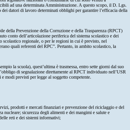
ibili ad una determinata Amministrazione. A questo scopo, il D. Lgs.
dei datori di lavoro determinati obblighi per garantire l’efficacia della
sabile della Prevenzione della Corruzione e della Trasparenza (RPCT)
to conto dell’articolazione periferica del sistema scolastico e dei
o scolastico regionale, o per le regioni in cui è previsto, nel
perano quali referenti del RPC”. Pertanto, in ambito scolastico, la
mpio la scuola), quest’ultima è trasmessa, entro sette giorni dal suo
o l’obbligo di segnalazione direttamente al RPCT individuato nell’USR
pi e modi previsti per legge al soggetto competente.
ervizi, prodotti e mercati finanziari e prevenzione del riciclaggio e del
za nucleare; sicurezza degli alimenti e dei mangimi e salute e
lle reti e dei sistemi informativi;