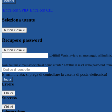
-
Entra con SPID
Entra con CIE
Seleziona utente
button close
×
Recupero password
button close
×
E-mail
Verrà inviato un messaggio all'indirizz
Non hai una e-mail associata al nome utente? Effettua il reset della password tram
E-mail inviata, si prega di controllare la casella di posta elettronica!
Errore
Chiudi
Successo
Chiudi
Informazione