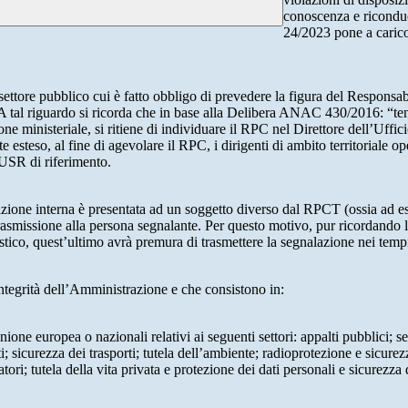
conoscenza e riconduc
24/2023 pone a carico 
 settore pubblico cui è fatto obbligo di prevedere la figura del Respon
 A tal riguardo si ricorda che in base alla Delibera ANAC 430/2016: “tenu
ne ministeriale, si ritiene di individuare il RPC nel Direttore dell’Uffici
 esteso, al fine di agevolare il RPC, i dirigenti di ambito territoriale o
’USR di riferimento.
azione interna è presentata ad un soggetto diverso dal RPCT (ossia ad ese
trasmissione alla persona segnalante. Per questo motivo, pur ricordand
lastico, quest’ultimo avrà premura di trasmettere la segnalazione nei tem
ntegrità dell’Amministrazione e che consistono in:
Unione europea o nazionali relativi ai seguenti settori: appalti pubblici; s
; sicurezza dei trasporti; tutela dell’ambiente; radioprotezione e sicurez
ri; tutela della vita privata e protezione dei dati personali e sicurezza de