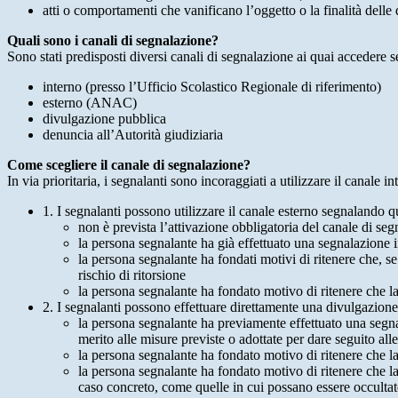
atti o comportamenti che vanificano l’oggetto o la finalità delle d
Quali sono i canali di segnalazione?
Sono stati predisposti diversi canali di segnalazione ai quai accedere 
interno (presso l’Ufficio Scolastico Regionale di riferimento)
esterno (ANAC)
divulgazione pubblica
denuncia all’Autorità giudiziaria
Come scegliere il canale di segnalazione?
In via prioritaria, i segnalanti sono incoraggiati a utilizzare il canale
1. I segnalanti possono utilizzare il canale esterno segnaland
non è prevista l’attivazione obbligatoria del canale di se
la persona segnalante ha già effettuato una segnalazione i
la persona segnalante ha fondati motivi di ritenere che, s
rischio di ritorsione
la persona segnalante ha fondato motivo di ritenere che la
2. I segnalanti possono effettuare direttamente una divulgazion
la persona segnalante ha previamente effettuato una segnal
merito alle misure previste o adottate per dare seguito all
la persona segnalante ha fondato motivo di ritenere che la
la persona segnalante ha fondato motivo di ritenere che la
caso concreto, come quelle in cui possano essere occultate