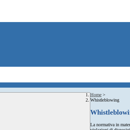
Home
>
Whistleblowing
Whistleblow
La normativa in mater
violazioni di disposiz