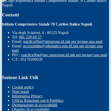
Istituto Comprensivo Statale 78 Cariteo Italico
Napoli
Contatti
Istituto Comprensivo Statale 78 Cariteo Italico Napoli
Via degli Scipioni, 4 - 80125 Napoli
Tel:
081 239 69 57
Email:
naic8cx00g@istruzione.it
Link per inviare una mail
Email:
accessibilita@silioitalico.edu.it
Link per inviare una
mail
PEC:
naic8cx00g@pec.istruzione.it
Link per inviare una mail
C.F.: 95170200638
Sezione Link Utili
Cookie policy
Note legali
Informativa Privacy
Ufficio Relazioni con il Pubblico
Dichiarazione di accessibilità
Obiettivi di accessibilità