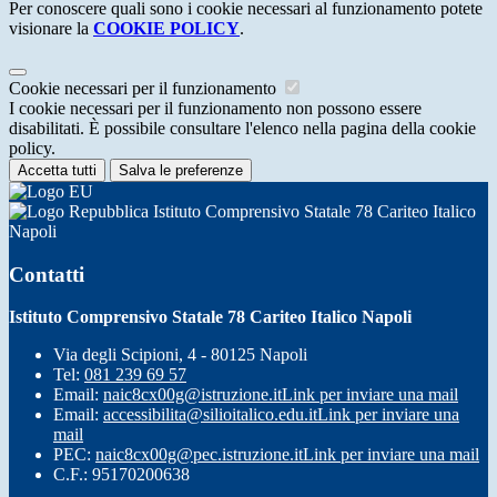
Per conoscere quali sono i cookie necessari al funzionamento potete
visionare la
COOKIE POLICY
.
Cookie necessari per il funzionamento
I cookie necessari per il funzionamento non possono essere
disabilitati. È possibile consultare l'elenco nella pagina della cookie
policy.
Accetta tutti
Salva le preferenze
Istituto Comprensivo Statale 78 Cariteo Italico
Napoli
Contatti
Istituto Comprensivo Statale 78 Cariteo Italico Napoli
Via degli Scipioni, 4 - 80125 Napoli
Tel:
081 239 69 57
Email:
naic8cx00g@istruzione.it
Link per inviare una mail
Email:
accessibilita@silioitalico.edu.it
Link per inviare una
mail
PEC:
naic8cx00g@pec.istruzione.it
Link per inviare una mail
C.F.: 95170200638