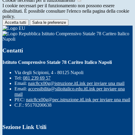
Cookie necessari per il funzionamento
I cookie necessari per il funzionamento non possono essere
disabilitati. È possibile consultare l'elenco nella pagina della cookie
policy.
Accetta tutti
Salva le preferenze
Istituto Comprensivo Statale 78 Cariteo Italico
Napoli
Contatti
Istituto Comprensivo Statale 78 Cariteo Italico Napoli
Via degli Scipioni, 4 - 80125 Napoli
Tel:
081 239 69 57
Email:
naic8cx00g@istruzione.it
Link per inviare una mail
Email:
accessibilita@silioitalico.edu.it
Link per inviare una
mail
PEC:
naic8cx00g@pec.istruzione.it
Link per inviare una mail
C.F.: 95170200638
Sezione Link Utili