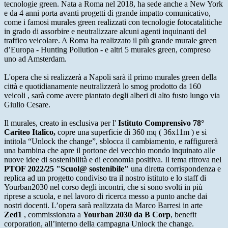
tecnologie green. Nata a Roma nel 2018, ha sede anche a New York
e da 4 anni porta avanti progetti di grande impatto comunicativo,
come i famosi murales green realizzati con tecnologie fotocatalitiche
in grado di assorbire e neutralizzare alcuni agenti inquinanti del
traffico veicolare. A Roma ha realizzato il più grande murale green
d’Europa - Hunting Pollution - e altri 5 murales green, compreso
uno ad Amsterdam.
L'opera che si realizzerà a Napoli sarà il primo murales green della
città e quotidianamente neutralizzerà lo smog prodotto da 160
veicoli , sarà come avere piantato degli alberi di alto fusto lungo via
Giulio Cesare.
Il murales, creato in esclusiva per l'
Istituto Comprensivo
78°
Cariteo Italico,
copre una superficie di 360 mq ( 36x11m ) e si
intitola “Unlock the change”, sblocca il cambiamento, e raffigurerà
una bambina che apre il portone del vecchio mondo inquinato alle
nuove idee di sostenibilità e di economia positiva. Il tema ritrova nel
PTOF 2022/25 "Scuol@ sostenibile"
una diretta corrispondenza e
replica ad un progetto condiviso tra il nostro istituto e lo staff di
Yourban2030 nel corso degli incontri, che si sono svolti in più
riprese a scuola, e nel lavoro di ricerca messo a punto anche dai
nostri docenti. L’opera sarà realizzata da Marco Barresi in arte
Zed1
, commissionata a
Yourban 2030 da B Corp
, benefit
corporation, all’interno della campagna Unlock the change.