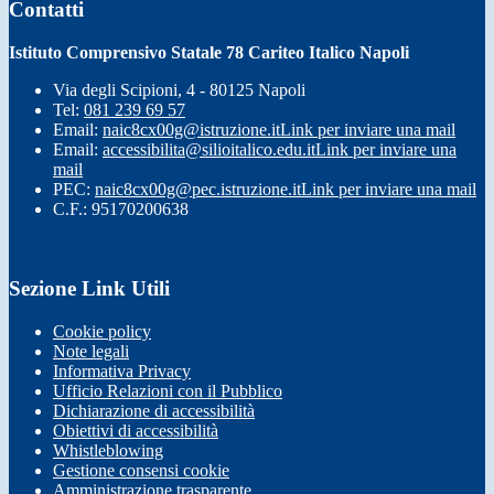
Contatti
Istituto Comprensivo Statale 78 Cariteo Italico Napoli
Via degli Scipioni, 4 - 80125 Napoli
Tel:
081 239 69 57
Email:
naic8cx00g@istruzione.it
Link per inviare una mail
Email:
accessibilita@silioitalico.edu.it
Link per inviare una
mail
PEC:
naic8cx00g@pec.istruzione.it
Link per inviare una mail
C.F.: 95170200638
Sezione Link Utili
Cookie policy
Note legali
Informativa Privacy
Ufficio Relazioni con il Pubblico
Dichiarazione di accessibilità
Obiettivi di accessibilità
Whistleblowing
Gestione consensi cookie
Amministrazione trasparente