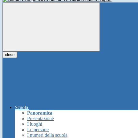
close
Scuola
Panoramica
Presentazione
I luoghi
Le persone
I numeri della scuola