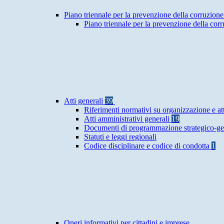
Piano triennale per la prevenzione della corruzione
Piano triennale per la prevenzione della co
Atti generali
39
Riferimenti normativi su organizzazione e at
Atti amministrativi generali
19
Documenti di programmazione strategico-ge
Statuti e leggi regionali
Codice disciplinare e codice di condotta
1
Oneri informativi per cittadini e imprese