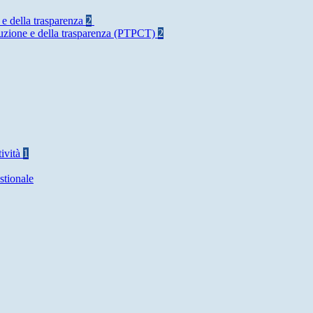
 e della trasparenza
2
rruzione e della trasparenza (PTPCT)
2
tività
1
stionale