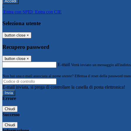
-
Entra con SPID
Entra con CIE
Seleziona utente
button close
×
Recupero password
button close
×
E-mail
Verrà inviato un messaggio all'indirizz
Non hai una e-mail associata al nome utente? Effettua il reset della password tram
E-mail inviata, si prega di controllare la casella di posta elettronica!
Errore
Chiudi
Successo
Chiudi
Informazione