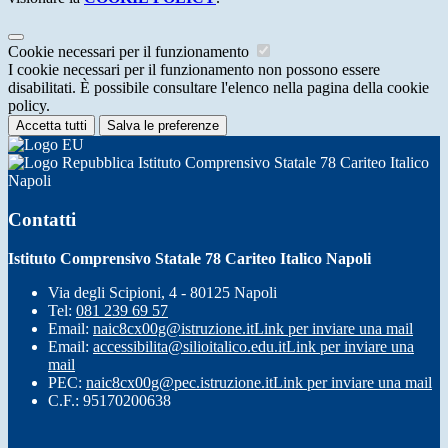
Cookie necessari per il funzionamento
I cookie necessari per il funzionamento non possono essere
disabilitati. È possibile consultare l'elenco nella pagina della cookie
policy.
Accetta tutti
Salva le preferenze
Istituto Comprensivo Statale 78 Cariteo Italico
Napoli
Contatti
Istituto Comprensivo Statale 78 Cariteo Italico Napoli
Via degli Scipioni, 4 - 80125 Napoli
Tel:
081 239 69 57
Email:
naic8cx00g@istruzione.it
Link per inviare una mail
Email:
accessibilita@silioitalico.edu.it
Link per inviare una
mail
PEC:
naic8cx00g@pec.istruzione.it
Link per inviare una mail
C.F.: 95170200638