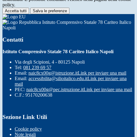
policy.
Accetta tutti
Salva le preferenze
Istituto Comprensivo Statale 78 Cariteo Italico
Napoli
Contatti
Istituto Comprensivo Statale 78 Cariteo Italico Napoli
Via degli Scipioni, 4 - 80125 Napoli
Tel:
081 239 69 57
Email:
naic8cx00g@istruzione.it
Link per inviare una mail
Email:
accessibilita@silioitalico.edu.it
Link per inviare una
mail
PEC:
naic8cx00g@pec.istruzione.it
Link per inviare una mail
C.F.: 95170200638
Sezione Link Utili
Cookie policy
Note legali