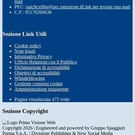
mail
PEC:
naic8cx00g@pec.istruzione.it
Link per inviare una mail
C.F.: 95170200638
Sezione Link Utili
Cookie policy
Note legali
Informativa Privacy
Ufficio Relazioni con il Pubblico
Dichiarazione di accessibilità
Obiettivi di accessibilità
Whistleblowing
Gestione consensi cookie
Amministrazione trasparente
Pagina visualizzata
475
volte
Sezione Copyright
Copyright 2026 | Engineered and powered by Gruppo Spaggiari
Parma S.p.A. | Divisione Publishing & New Social Media