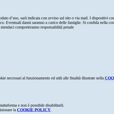
dato d’uso, sarà indicata con avviso sul sito o via mail. I dispositivi con
o. Eventuali danni saranno a carico delle famiglie. Si confida nella corrett
oni mendaci comporteranno responsabilità penale
kie necessari al funzionamento ed utili alle finalità illustrate nella
COO
attaforma e non è possibile disabilitarli.
isionare la
COOKIE POLICY
.