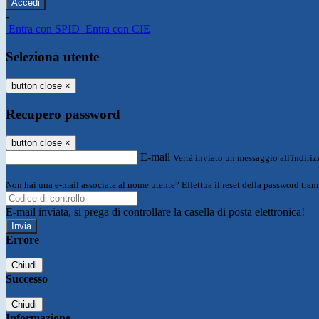
-
Entra con SPID
Entra con CIE
Seleziona utente
button close
×
Recupero password
button close
×
E-mail
Verrà inviato un messaggio all'indirizz
Non hai una e-mail associata al nome utente? Effettua il reset della password tram
E-mail inviata, si prega di controllare la casella di posta elettronica!
Errore
Chiudi
Successo
Chiudi
Informazione