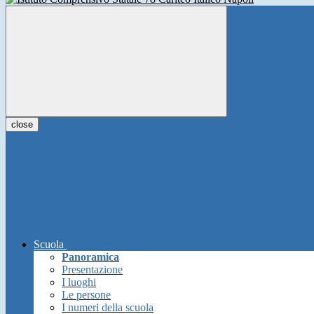
close
Scuola
Panoramica
Presentazione
I luoghi
Le persone
I numeri della scuola