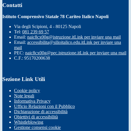
Contatti
Istituto Comprensivo Statale 78 Cariteo Italico Napoli
Via degli Scipioni, 4 - 80125 Napoli
Tel:
081 239 69 57
Email:
naic8cx00g@istruzione.it
Link per inviare una mail
Email:
accessibilita@silioitalico.edu.it
Link per inviare una
mail
PEC:
naic8cx00g@pec.istruzione.it
Link per inviare una mail
C.F.: 95170200638
Sezione Link Utili
Cookie policy
Note legali
Informativa Privacy
Ufficio Relazioni con il Pubblico
Dichiarazione di accessibilità
Obiettivi di accessibilità
Whistleblowing
Gestione consensi cookie