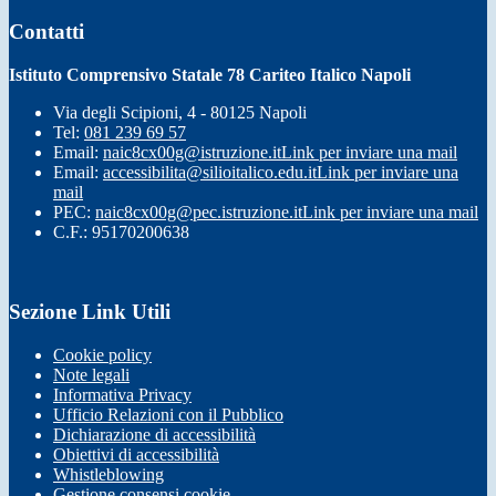
Contatti
Istituto Comprensivo Statale 78 Cariteo Italico Napoli
Via degli Scipioni, 4 - 80125 Napoli
Tel:
081 239 69 57
Email:
naic8cx00g@istruzione.it
Link per inviare una mail
Email:
accessibilita@silioitalico.edu.it
Link per inviare una
mail
PEC:
naic8cx00g@pec.istruzione.it
Link per inviare una mail
C.F.: 95170200638
Sezione Link Utili
Cookie policy
Note legali
Informativa Privacy
Ufficio Relazioni con il Pubblico
Dichiarazione di accessibilità
Obiettivi di accessibilità
Whistleblowing
Gestione consensi cookie