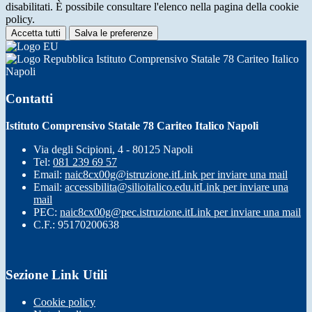
disabilitati. È possibile consultare l'elenco nella pagina della cookie
policy.
Accetta tutti
Salva le preferenze
Istituto Comprensivo Statale 78 Cariteo Italico
Napoli
Contatti
Istituto Comprensivo Statale 78 Cariteo Italico Napoli
Via degli Scipioni, 4 - 80125 Napoli
Tel:
081 239 69 57
Email:
naic8cx00g@istruzione.it
Link per inviare una mail
Email:
accessibilita@silioitalico.edu.it
Link per inviare una
mail
PEC:
naic8cx00g@pec.istruzione.it
Link per inviare una mail
C.F.: 95170200638
Sezione Link Utili
Cookie policy