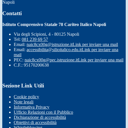
Napoli
Contatti
Istituto Comprensivo Statale 78 Cariteo Italico Napoli
Via degli Scipioni, 4 - 80125 Napoli
Tel:
081 239 69 57
Email:
naic8cx00g@istruzione.it
Link per inviare una mail
Email:
accessibilita@silioitalico.edu.it
Link per inviare una
mail
PEC:
naic8cx00g@pec.istruzione.it
Link per inviare una mail
C.F.: 95170200638
Sezione Link Utili
Cookie policy
Note legali
Informativa Privacy
Ufficio Relazioni con il Pubblico
Dichiarazione di accessibilità
Obiettivi di accessibilità
Whistleblowing