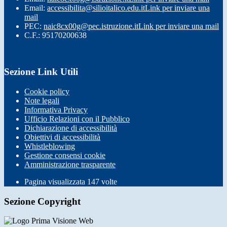
Email:
accessibilita@silioitalico.edu.it
Link per inviare una
mail
PEC:
naic8cx00g@pec.istruzione.it
Link per inviare una mail
C.F.: 95170200638
Sezione Link Utili
Cookie policy
Note legali
Informativa Privacy
Ufficio Relazioni con il Pubblico
Dichiarazione di accessibilità
Obiettivi di accessibilità
Whistleblowing
Gestione consensi cookie
Amministrazione trasparente
Pagina visualizzata
147
volte
Sezione Copyright