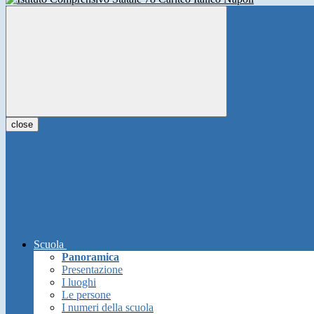
close
Scuola
Panoramica
Presentazione
I luoghi
Le persone
I numeri della scuola