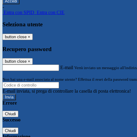
-
Entra con SPID
Entra con CIE
Seleziona utente
button close
×
Recupero password
button close
×
E-mail
Verrà inviato un messaggio all'indirizz
Non hai una e-mail associata al nome utente? Effettua il reset della password tram
E-mail inviata, si prega di controllare la casella di posta elettronica!
Errore
Chiudi
Successo
Chiudi
Informazione