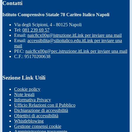
Contatti
Istituto Comprensivo Statale 78 Cariteo Italico Napoli
Via degli Scipioni, 4 - 80125 Napoli
Tel:
081 239 69 57
Email:
naic8cx00g@istruzione.it
Link per inviare una mail
Email:
accessibilita@silioitalico.edu.it
Link per inviare una
mail
PEC:
naic8cx00g@pec.istruzione.it
Link per inviare una mail
C.F.: 95170200638
Sezione Link Utili
Cookie policy
Note legali
Informativa Privacy
Ufficio Relazioni con il Pubblico
Dichiarazione di accessibilità
Obiettivi di accessibilità
Whistleblowing
Gestione consensi cookie
Amministrazione trasparente