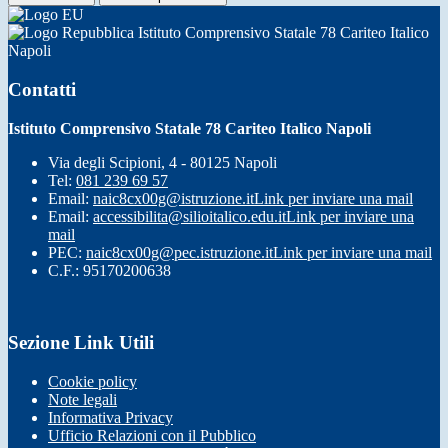
Istituto Comprensivo Statale 78 Cariteo Italico
Napoli
Contatti
Istituto Comprensivo Statale 78 Cariteo Italico Napoli
Via degli Scipioni, 4 - 80125 Napoli
Tel:
081 239 69 57
Email:
naic8cx00g@istruzione.it
Link per inviare una mail
Email:
accessibilita@silioitalico.edu.it
Link per inviare una
mail
PEC:
naic8cx00g@pec.istruzione.it
Link per inviare una mail
C.F.: 95170200638
Sezione Link Utili
Cookie policy
Note legali
Informativa Privacy
Ufficio Relazioni con il Pubblico