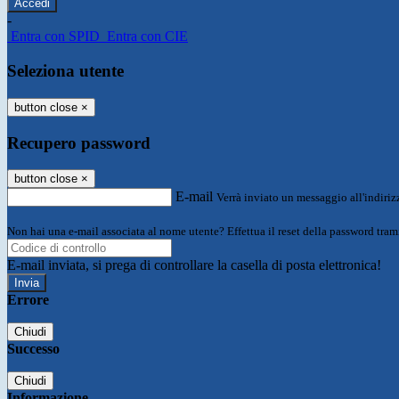
-
Entra con SPID
Entra con CIE
Seleziona utente
button close
×
Recupero password
button close
×
E-mail
Verrà inviato un messaggio all'indirizz
Non hai una e-mail associata al nome utente? Effettua il reset della password tram
E-mail inviata, si prega di controllare la casella di posta elettronica!
Errore
Chiudi
Successo
Chiudi
Informazione