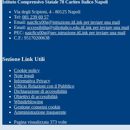
Istituto Comprensivo Statale 78 Cariteo Italico Napoli
Via degli Scipioni, 4 - 80125 Napoli
Tel:
081 239 69 57
Email:
naic8cx00g@istruzione.it
Link per inviare una mail
Email:
accessibilita@silioitalico.edu.it
Link per inviare una mail
PEC:
naic8cx00g@pec.istruzione.it
Link per inviare una mail
C.F.: 95170200638
Sezione Link Utili
Cookie policy
Note legali
Informativa Privacy
Ufficio Relazioni con il Pubblico
Dichiarazione di accessibilità
Obiettivi di accessibilità
Whistleblowing
Gestione consensi cookie
Amministrazione trasparente
Pagina visualizzata
373
volte