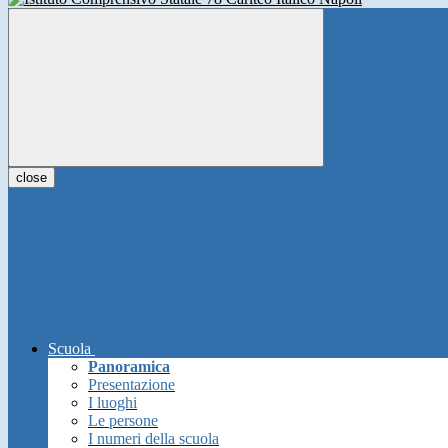
close
Scuola
Panoramica
Presentazione
I luoghi
Le persone
I numeri della scuola