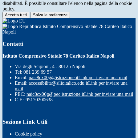
disabilitati. È possibile consultare l'elenco nella pagina della cookie
policy.
Accetta tutti
Salva le preferenze
Istituto Comprensivo Statale 78 Cariteo Italico
Napoli
Contatti
Istituto Comprensivo Statale 78 Cariteo Italico Napoli
Via degli Scipioni, 4 - 80125 Napoli
Tel:
081 239 69 57
Email:
naic8cx00g@istruzione.it
Link per inviare una mail
Email:
accessibilita@silioitalico.edu.it
Link per inviare una
mail
PEC:
naic8cx00g@pec.istruzione.it
Link per inviare una mail
C.F.: 95170200638
Sezione Link Utili
Cookie policy