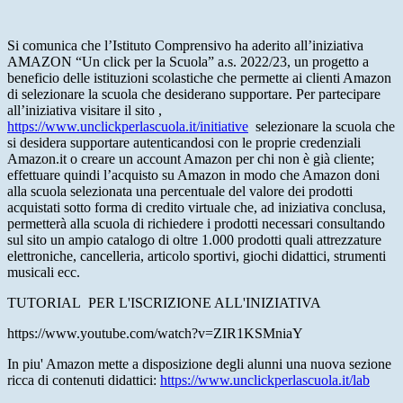
Si comunica che l’Istituto Comprensivo ha aderito all’iniziativa
AMAZON “Un click per la Scuola” a.s. 2022/23, un progetto a
beneficio delle istituzioni scolastiche che permette ai clienti Amazon
di selezionare la scuola che desiderano supportare. Per partecipare
all’iniziativa visitare il sito ,
https://www.unclickperlascuola.it/initiative
selezionare la scuola che
si desidera supportare autenticandosi con le proprie credenziali
Amazon.it o creare un account Amazon per chi non è già cliente;
effettuare quindi l’acquisto su Amazon in modo che Amazon doni
alla scuola selezionata una percentuale del valore dei prodotti
acquistati sotto forma di credito virtuale che, ad iniziativa conclusa,
permetterà alla scuola di richiedere i prodotti necessari consultando
sul sito un ampio catalogo di oltre 1.000 prodotti quali attrezzature
elettroniche, cancelleria, articolo sportivi, giochi didattici, strumenti
musicali ecc.
TUTORIAL PER L'ISCRIZIONE ALL'INIZIATIVA
https://www.youtube.com/watch?v=ZIR1KSMniaY
In piu' Amazon mette a disposizione degli alunni una nuova sezione
ricca di contenuti didattici:
https://www.unclickperlascuola.it/lab