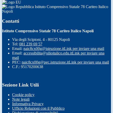
Istituto Comprensivo Statale 78 Cariteo Italico
Napoli
Contatti
Istituto Comprensivo Statale 78 Cariteo Italico Napoli
Via degli Scipioni, 4 - 80125 Napoli
Tel:
081 239 69 57
Email:
naic8cx00g@istruzione.it
Link per inviare una mail
Email:
accessibilita@silioitalico.edu.it
Link per inviare una
mail
PEC:
naic8cx00g@pec.istruzione.it
Link per inviare una mail
C.F.: 95170200638
Sezione Link Utili
Cookie policy
Note legali
Informativa Privacy
Ufficio Relazioni con il Pubblico
Dichiarazione di accessibilità