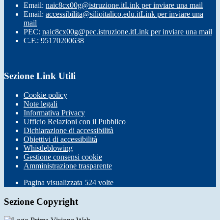
Email:
naic8cx00g@istruzione.it
Link per inviare una mail
Email:
accessibilita@silioitalico.edu.it
Link per inviare una
mail
PEC:
naic8cx00g@pec.istruzione.it
Link per inviare una mail
C.F.: 95170200638
Sezione Link Utili
Cookie policy
Note legali
Informativa Privacy
Ufficio Relazioni con il Pubblico
Dichiarazione di accessibilità
Obiettivi di accessibilità
Whistleblowing
Gestione consensi cookie
Amministrazione trasparente
Pagina visualizzata
524
volte
Sezione Copyright