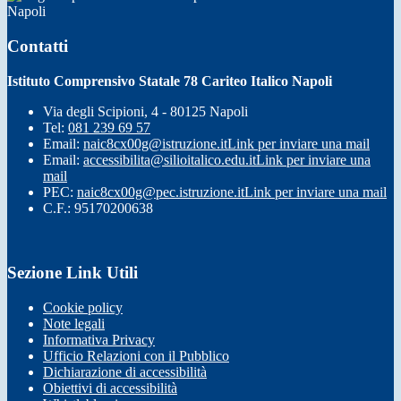
Napoli
Contatti
Istituto Comprensivo Statale 78 Cariteo Italico Napoli
Via degli Scipioni, 4 - 80125 Napoli
Tel:
081 239 69 57
Email:
naic8cx00g@istruzione.it
Link per inviare una mail
Email:
accessibilita@silioitalico.edu.it
Link per inviare una
mail
PEC:
naic8cx00g@pec.istruzione.it
Link per inviare una mail
C.F.: 95170200638
Sezione Link Utili
Cookie policy
Note legali
Informativa Privacy
Ufficio Relazioni con il Pubblico
Dichiarazione di accessibilità
Obiettivi di accessibilità