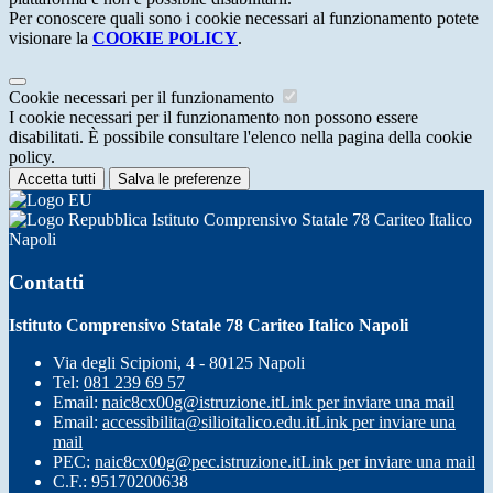
Per conoscere quali sono i cookie necessari al funzionamento potete
visionare la
COOKIE POLICY
.
Cookie necessari per il funzionamento
I cookie necessari per il funzionamento non possono essere
disabilitati. È possibile consultare l'elenco nella pagina della cookie
policy.
Accetta tutti
Salva le preferenze
Istituto Comprensivo Statale 78 Cariteo Italico
Napoli
Contatti
Istituto Comprensivo Statale 78 Cariteo Italico Napoli
Via degli Scipioni, 4 - 80125 Napoli
Tel:
081 239 69 57
Email:
naic8cx00g@istruzione.it
Link per inviare una mail
Email:
accessibilita@silioitalico.edu.it
Link per inviare una
mail
PEC:
naic8cx00g@pec.istruzione.it
Link per inviare una mail
C.F.: 95170200638