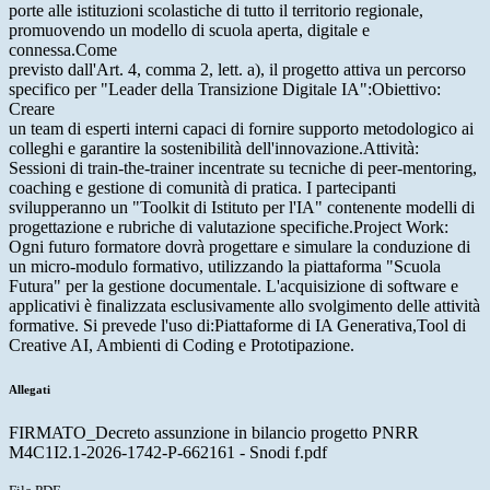
porte alle istituzioni scolastiche di tutto il territorio regionale,
promuovendo un modello di scuola aperta, digitale e
connessa.Come
previsto dall'Art. 4, comma 2, lett. a), il progetto attiva un percorso
specifico per "Leader della Transizione Digitale IA":Obiettivo:
Creare
un team di esperti interni capaci di fornire supporto metodologico ai
colleghi e garantire la sostenibilità dell'innovazione.Attività:
Sessioni di train-the-trainer incentrate su tecniche di peer-mentoring,
coaching e gestione di comunità di pratica. I partecipanti
svilupperanno un "Toolkit di Istituto per l'IA" contenente modelli di
progettazione e rubriche di valutazione specifiche.Project Work:
Ogni futuro formatore dovrà progettare e simulare la conduzione di
un micro-modulo formativo, utilizzando la piattaforma "Scuola
Futura" per la gestione documentale. L'acquisizione di software e
applicativi è finalizzata esclusivamente allo svolgimento delle attività
formative. Si prevede l'uso di:Piattaforme di IA Generativa,Tool di
Creative AI, Ambienti di Coding e Prototipazione.
Allegati
FIRMATO_Decreto assunzione in bilancio progetto PNRR
M4C1I2.1-2026-1742-P-662161 - Snodi f.pdf