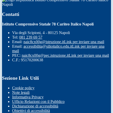
Napoli
Contatti
Istituto Comprensivo Statale 78 Cariteo Italico Napoli
Via degli Scipioni, 4 - 80125 Napoli
Tel:
081 239 69 57
Email:
naic8cx00g@istruzione.it
Link per inviare una mail
Email:
accessibilita@silioitalico.edu.it
Link per inviare una
mail
PEC:
naic8cx00g@pec.istruzione.it
Link per inviare una mail
C.F.: 95170200638
Sezione Link Utili
Cookie policy
Note legali
Informativa Privacy
Ufficio Relazioni con il Pubblico
Dichiarazione di accessibilità
Obiettivi di accessibilità