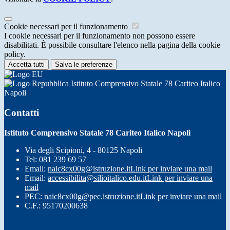
Cookie necessari per il funzionamento
I cookie necessari per il funzionamento non possono essere
disabilitati. È possibile consultare l'elenco nella pagina della cookie
policy.
Accetta tutti
Salva le preferenze
Istituto Comprensivo Statale 78 Cariteo Italico
Napoli
Contatti
Istituto Comprensivo Statale 78 Cariteo Italico Napoli
Via degli Scipioni, 4 - 80125 Napoli
Tel:
081 239 69 57
Email:
naic8cx00g@istruzione.it
Link per inviare una mail
Email:
accessibilita@silioitalico.edu.it
Link per inviare una
mail
PEC:
naic8cx00g@pec.istruzione.it
Link per inviare una mail
C.F.: 95170200638