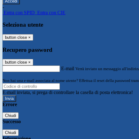
-
Entra con SPID
Entra con CIE
Seleziona utente
button close
×
Recupero password
button close
×
E-mail
Verrà inviato un messaggio all'indirizz
Non hai una e-mail associata al nome utente? Effettua il reset della password tram
E-mail inviata, si prega di controllare la casella di posta elettronica!
Errore
Chiudi
Successo
Chiudi
Informazione