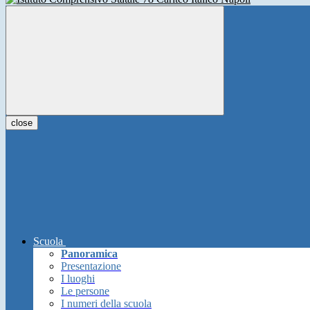
close
Scuola
Panoramica
Presentazione
I luoghi
Le persone
I numeri della scuola