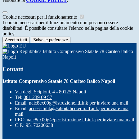
visionare la
COOKIE POLICY
.
Cookie necessari per il funzionamento
I cookie necessari per il funzionamento non possono essere
disabilitati. È possibile consultare l'elenco nella pagina della cookie
policy.
Accetta tutti
Salva le preferenze
Istituto Comprensivo Statale 78 Cariteo Italico
Napoli
Contatti
Istituto Comprensivo Statale 78 Cariteo Italico Napoli
Via degli Scipioni, 4 - 80125 Napoli
Tel:
081 239 69 57
Email:
naic8cx00g@istruzione.it
Link per inviare una mail
Email:
accessibilita@silioitalico.edu.it
Link per inviare una
mail
PEC:
naic8cx00g@pec.istruzione.it
Link per inviare una mail
C.F.: 95170200638