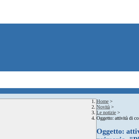
Home
>
Novità
>
Le notizie
>
Oggetto: attività di c
Oggetto: attiv