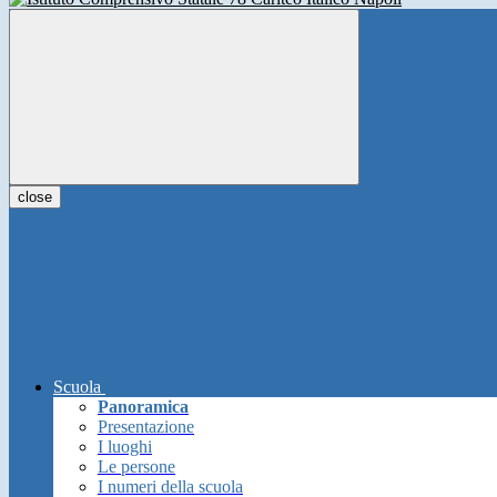
close
Scuola
Panoramica
Presentazione
I luoghi
Le persone
I numeri della scuola