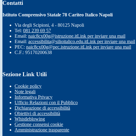
Contatti
Istituto Comprensivo Statale 78 Cariteo Italico Napoli
Via degli Scipioni, 4 - 80125 Napoli
Tel:
081 239 69 57
Email:
naic8cx00g@istruzione.it
Link per inviare una mail
Email:
accessibilita@silioitalico.edu.it
Link per inviare una mail
PEC:
naic8cx00g@pec.istruzione.it
Link per inviare una mail
C.F.: 95170200638
Sezione Link Utili
Cookie policy
Note legali
Informativa Privacy
Ufficio Relazioni con il Pubblico
Dichiarazione di accessibilità
Obiettivi di accessibilità
Whistleblowing
Gestione consensi cookie
Amministrazione trasparente