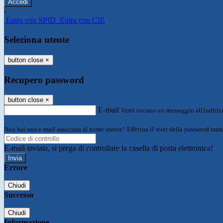
-
Entra con SPID
Entra con CIE
Seleziona utente
button close
×
Recupero password
button close
×
E-mail
Verrà inviato un messaggio all'indirizz
Non hai una e-mail associata al nome utente? Effettua il reset della password tram
E-mail inviata, si prega di controllare la casella di posta elettronica!
Errore
Chiudi
Successo
Chiudi
Informazione