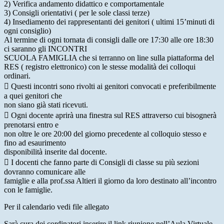
2) Verifica andamento didattico e comportamentale
3) Consigli orientativi ( per le sole classi terze)
4) Insediamento dei rappresentanti dei genitori ( ultimi 15’minuti di
ogni consiglio)
Al termine di ogni tornata di consigli dalle ore 17:30 alle ore 18:30
ci saranno gli
INCONTRI
SCUOLA FAMIGLIA
che si terranno on line sulla piattaforma del
RES ( registro elettronico) con le stesse modalità dei colloqui
ordinari.

Questi incontri sono rivolti ai genitori convocati e preferibilmente
a quei genitori che
non siano già stati ricevuti.

Ogni docente aprirà una finestra sul RES attraverso cui bisognerà
prenotarsi entro e
non oltre le ore 20:00 del giorno precedente al colloquio stesso e
fino ad esaurimento
disponibilità inserite dal docente.

I docenti che fanno parte di Consigli di classe su più sezioni
dovranno comunicare alle
famiglie e alla
prof.ssa Altieri
il giorno da loro destinato all’incontro
con le famiglie.
Per il calendario vedi file allegato
Sarà cura dei cordinatori inserire il link riunione nell’Aula Virtuale