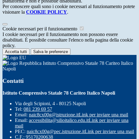
piattaforma e non è possibile disabilitarli.
Per conoscere quali sono i cookie necessari al funzionamento potete
visionare la
COOKIE POLICY
.
Cookie necessari per il funzionamento
I cookie necessari per il funzionamento non possono essere
disabilitati. È possibile consultare l'elenco nella pagina della cookie
policy.
Accetta tutti
Salva le preferenze
Istituto Comprensivo Statale 78 Cariteo Italico
Napoli
Contatti
Istituto Comprensivo Statale 78 Cariteo Italico Napoli
Via degli Scipioni, 4 - 80125 Napoli
Tel:
081 239 69 57
Email:
naic8cx00g@istruzione.it
Link per inviare una mail
Email:
accessibilita@silioitalico.edu.it
Link per inviare una
mail
PEC:
naic8cx00g@pec.istruzione.it
Link per inviare una mail
C.F.: 95170200638