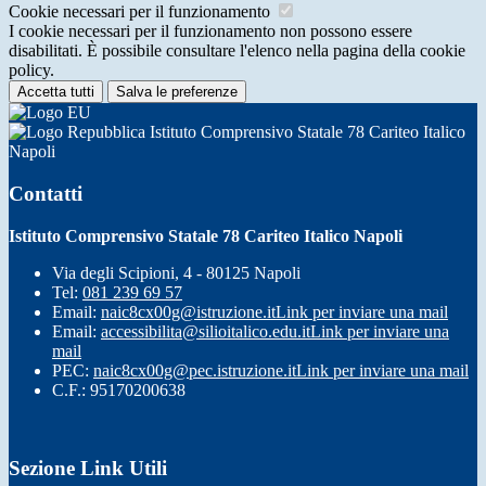
Cookie necessari per il funzionamento
I cookie necessari per il funzionamento non possono essere
disabilitati. È possibile consultare l'elenco nella pagina della cookie
policy.
Accetta tutti
Salva le preferenze
Istituto Comprensivo Statale 78 Cariteo Italico
Napoli
Contatti
Istituto Comprensivo Statale 78 Cariteo Italico Napoli
Via degli Scipioni, 4 - 80125 Napoli
Tel:
081 239 69 57
Email:
naic8cx00g@istruzione.it
Link per inviare una mail
Email:
accessibilita@silioitalico.edu.it
Link per inviare una
mail
PEC:
naic8cx00g@pec.istruzione.it
Link per inviare una mail
C.F.: 95170200638
Sezione Link Utili