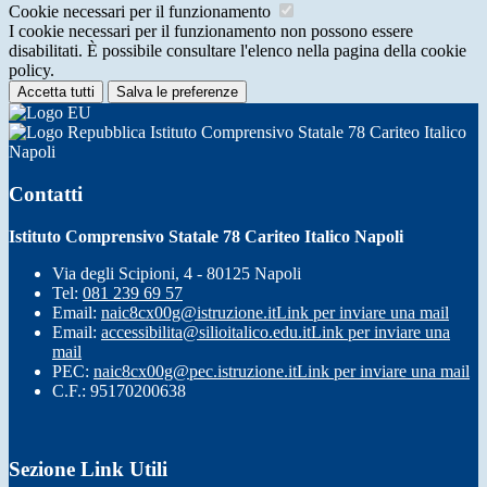
Cookie necessari per il funzionamento
I cookie necessari per il funzionamento non possono essere
disabilitati. È possibile consultare l'elenco nella pagina della cookie
policy.
Accetta tutti
Salva le preferenze
Istituto Comprensivo Statale 78 Cariteo Italico
Napoli
Contatti
Istituto Comprensivo Statale 78 Cariteo Italico Napoli
Via degli Scipioni, 4 - 80125 Napoli
Tel:
081 239 69 57
Email:
naic8cx00g@istruzione.it
Link per inviare una mail
Email:
accessibilita@silioitalico.edu.it
Link per inviare una
mail
PEC:
naic8cx00g@pec.istruzione.it
Link per inviare una mail
C.F.: 95170200638
Sezione Link Utili