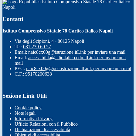
Istituto Comprensivo Statale 78 Cariteo Italico
Napoli
Contatti
Istituto Comprensivo Statale 78 Cariteo Italico Napoli
Via degli Scipioni, 4 - 80125 Napoli
Tel:
081 239 69 57
Email:
naic8cx00g@istruzione.it
Link per inviare una mail
Email:
accessibilita@silioitalico.edu.it
Link per inviare una
mail
PEC:
naic8cx00g@pec.istruzione.it
Link per inviare una mail
C.F.: 95170200638
Sezione Link Utili
Cookie policy
Note legali
Informativa Privacy
Ufficio Relazioni con il Pubblico
Dichiarazione di accessibilità
Obiettivi di accessibilità