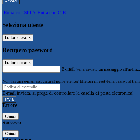
-
Entra con SPID
Entra con CIE
Seleziona utente
button close
×
Recupero password
button close
×
E-mail
Verrà inviato un messaggio all'indirizz
Non hai una e-mail associata al nome utente? Effettua il reset della password tram
E-mail inviata, si prega di controllare la casella di posta elettronica!
Errore
Chiudi
Successo
Chiudi
Informazione