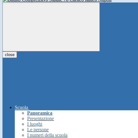
close
Scuola
Panoramica
Presentazione
I luoghi
Le persone
I numeri della scuola