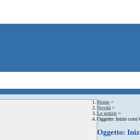
Home
>
Novità
>
Le notizie
>
Oggetto: Inizio corsi
Oggetto: Iniz