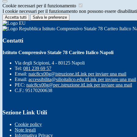
Cookie necessari per il funzionamento
I cookie necessari per il funzionamento non possono essere disabilitati.
Accetta tutti
Salva le preferenze
Istituto Comprensivo Statale 78 Cariteo Italico N
Contatti
Istituto Comprensivo Statale 78 Cariteo Italico Napoli
Via degli Scipioni, 4 - 80125 Napoli
Tel:
081 239 69 57
Email:
naic8cx00g@istruzione.it
Link per inviare una mail
Email:
accessibilita@silioitalico.edu.it
Link per inviare una mail
PEC:
naic8cx00g@pec.istruzione.it
Link per inviare una mail
C.F.: 95170200638
Sezione Link Utili
Cookie policy
Note legali
Informativa Privacy