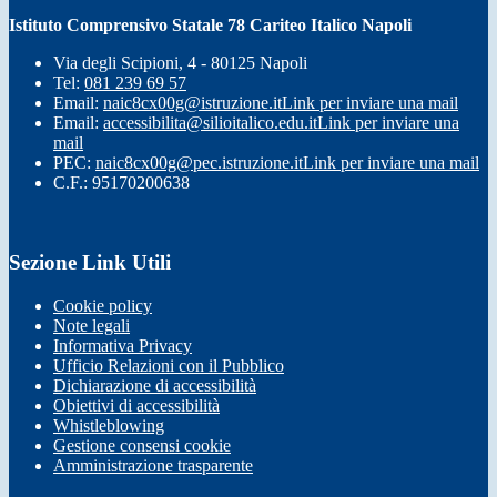
Istituto Comprensivo Statale 78 Cariteo Italico Napoli
Via degli Scipioni, 4 - 80125 Napoli
Tel:
081 239 69 57
Email:
naic8cx00g@istruzione.it
Link per inviare una mail
Email:
accessibilita@silioitalico.edu.it
Link per inviare una
mail
PEC:
naic8cx00g@pec.istruzione.it
Link per inviare una mail
C.F.: 95170200638
Sezione Link Utili
Cookie policy
Note legali
Informativa Privacy
Ufficio Relazioni con il Pubblico
Dichiarazione di accessibilità
Obiettivi di accessibilità
Whistleblowing
Gestione consensi cookie
Amministrazione trasparente