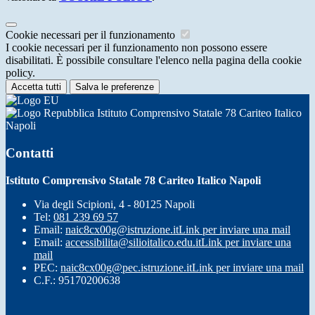
Cookie necessari per il funzionamento
I cookie necessari per il funzionamento non possono essere
disabilitati. È possibile consultare l'elenco nella pagina della cookie
policy.
Accetta tutti
Salva le preferenze
Istituto Comprensivo Statale 78 Cariteo Italico
Napoli
Contatti
Istituto Comprensivo Statale 78 Cariteo Italico Napoli
Via degli Scipioni, 4 - 80125 Napoli
Tel:
081 239 69 57
Email:
naic8cx00g@istruzione.it
Link per inviare una mail
Email:
accessibilita@silioitalico.edu.it
Link per inviare una
mail
PEC:
naic8cx00g@pec.istruzione.it
Link per inviare una mail
C.F.: 95170200638