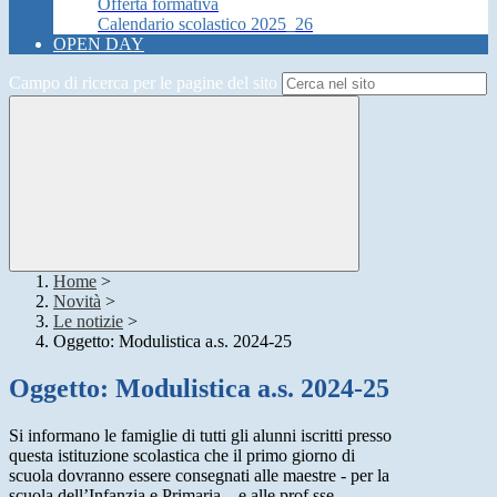
Offerta formativa
Calendario scolastico 2025_26
OPEN DAY
Campo di ricerca per le pagine del sito
Home
>
Novità
>
Le notizie
>
Oggetto: Modulistica a.s. 2024-25
Oggetto: Modulistica a.s. 2024-25
Si informano le famiglie di tutti gli alunni iscritti presso
questa istituzione scolastica che il primo giorno di
scuola dovranno essere consegnati alle maestre - per la
scuola dell’Infanzia e Primaria – e alle prof.sse