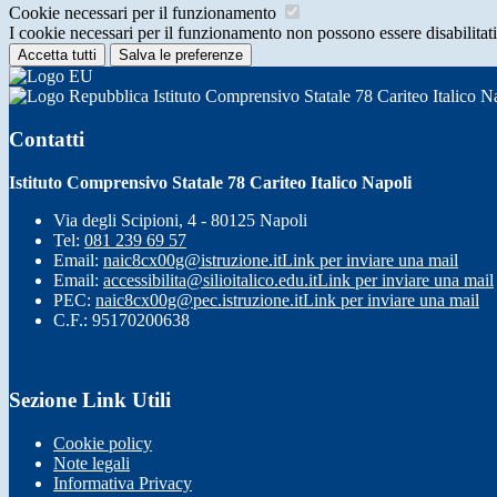
Cookie necessari per il funzionamento
I cookie necessari per il funzionamento non possono essere disabilitati.
Accetta tutti
Salva le preferenze
Istituto Comprensivo Statale 78 Cariteo Italico N
Contatti
Istituto Comprensivo Statale 78 Cariteo Italico Napoli
Via degli Scipioni, 4 - 80125 Napoli
Tel:
081 239 69 57
Email:
naic8cx00g@istruzione.it
Link per inviare una mail
Email:
accessibilita@silioitalico.edu.it
Link per inviare una mail
PEC:
naic8cx00g@pec.istruzione.it
Link per inviare una mail
C.F.: 95170200638
Sezione Link Utili
Cookie policy
Note legali
Informativa Privacy