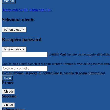
-
Entra con SPID
Entra con CIE
Seleziona utente
button close
×
Recupero password
button close
×
E-mail
Verrà inviato un messaggio all'indirizz
Non hai una e-mail associata al nome utente? Effettua il reset della password tram
E-mail inviata, si prega di controllare la casella di posta elettronica!
Errore
Chiudi
Successo
Chiudi
Informazione