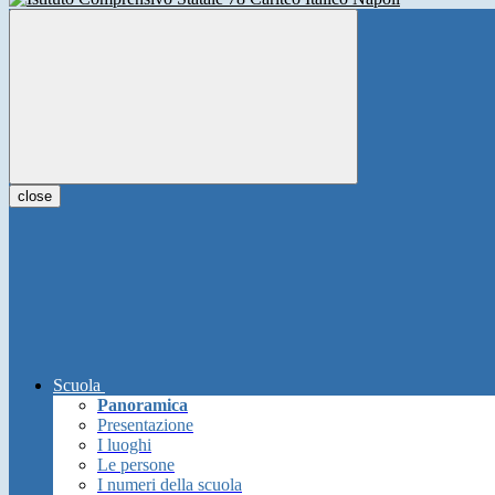
close
Scuola
Panoramica
Presentazione
I luoghi
Le persone
I numeri della scuola