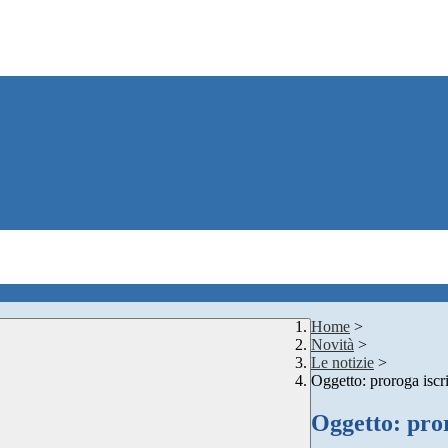
Home
>
Novità
>
Le notizie
>
Oggetto: proroga iscr
Oggetto: pror