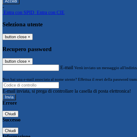
-
Entra con SPID
Entra con CIE
Seleziona utente
button close
×
Recupero password
button close
×
E-mail
Verrà inviato un messaggio all'indirizz
Non hai una e-mail associata al nome utente? Effettua il reset della password tram
E-mail inviata, si prega di controllare la casella di posta elettronica!
Errore
Chiudi
Successo
Chiudi
Informazione