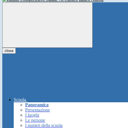
close
Scuola
Panoramica
Presentazione
I luoghi
Le persone
I numeri della scuola