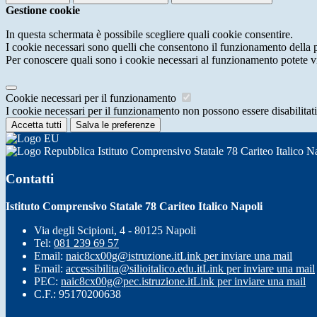
Gestione cookie
In questa schermata è possibile scegliere quali cookie consentire.
I cookie necessari sono quelli che consentono il funzionamento della pi
Per conoscere quali sono i cookie necessari al funzionamento potete v
Cookie necessari per il funzionamento
I cookie necessari per il funzionamento non possono essere disabilitati.
Accetta tutti
Salva le preferenze
Istituto Comprensivo Statale 78 Cariteo Italico N
Contatti
Istituto Comprensivo Statale 78 Cariteo Italico Napoli
Via degli Scipioni, 4 - 80125 Napoli
Tel:
081 239 69 57
Email:
naic8cx00g@istruzione.it
Link per inviare una mail
Email:
accessibilita@silioitalico.edu.it
Link per inviare una mail
PEC:
naic8cx00g@pec.istruzione.it
Link per inviare una mail
C.F.: 95170200638