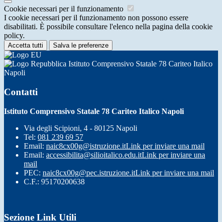
Cookie necessari per il funzionamento
I cookie necessari per il funzionamento non possono essere
disabilitati. È possibile consultare l'elenco nella pagina della cookie
policy.
Accetta tutti
Salva le preferenze
Istituto Comprensivo Statale 78 Cariteo Italico
Napoli
Contatti
Istituto Comprensivo Statale 78 Cariteo Italico Napoli
Via degli Scipioni, 4 - 80125 Napoli
Tel:
081 239 69 57
Email:
naic8cx00g@istruzione.it
Link per inviare una mail
Email:
accessibilita@silioitalico.edu.it
Link per inviare una
mail
PEC:
naic8cx00g@pec.istruzione.it
Link per inviare una mail
C.F.: 95170200638
Sezione Link Utili