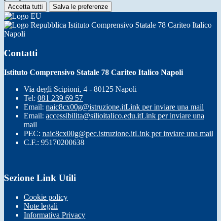
Accetta tutti
Salva le preferenze
Istituto Comprensivo Statale 78 Cariteo Italico
Napoli
Contatti
Istituto Comprensivo Statale 78 Cariteo Italico Napoli
Via degli Scipioni, 4 - 80125 Napoli
Tel:
081 239 69 57
Email:
naic8cx00g@istruzione.it
Link per inviare una mail
Email:
accessibilita@silioitalico.edu.it
Link per inviare una
mail
PEC:
naic8cx00g@pec.istruzione.it
Link per inviare una mail
C.F.: 95170200638
Sezione Link Utili
Cookie policy
Note legali
Informativa Privacy