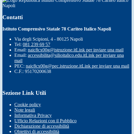
Istituto Comprensivo Statale 78 Cariteo Italico
Napoli
Contatti
Istituto Comprensivo Statale 78 Cariteo Italico Napoli
Via degli Scipioni, 4 - 80125 Napoli
Tel:
081 239 69 57
Email:
naic8cx00g@istruzione.it
Link per inviare una mail
Email:
accessibilita@silioitalico.edu.it
Link per inviare una
mail
PEC:
naic8cx00g@pec.istruzione.it
Link per inviare una mail
C.F.: 95170200638
Sezione Link Utili
Cookie policy
Note legali
Informativa Privacy
Ufficio Relazioni con il Pubblico
Dichiarazione di accessibilità
Obiettivi di accessibilità