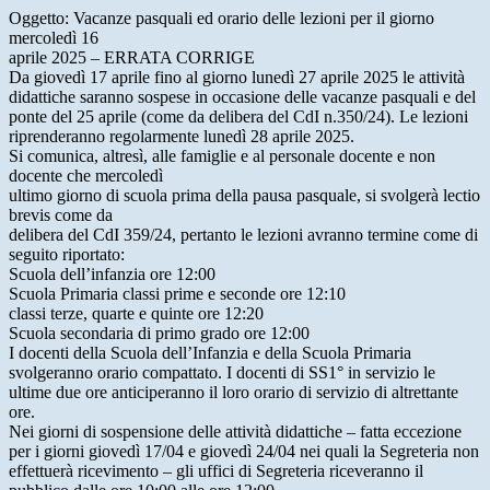
Oggetto: Vacanze pasquali ed orario delle lezioni per il giorno
mercoledì 16
aprile 2025 – ERRATA CORRIGE
Da giovedì 17 aprile fino al giorno lunedì 27 aprile 2025 le attività
didattiche saranno sospese in occasione delle vacanze pasquali e del
ponte del 25 aprile (come da delibera del CdI n.350/24). Le lezioni
riprenderanno regolarmente lunedì 28 aprile 2025.
Si comunica, altresì, alle famiglie e al personale docente e non
docente che mercoledì
ultimo giorno di scuola prima della pausa pasquale, si svolgerà lectio
brevis come da
delibera del CdI 359/24, pertanto le lezioni avranno termine come di
seguito riportato:
Scuola dell’infanzia ore 12:00
Scuola Primaria classi prime e seconde ore 12:10
classi terze, quarte e quinte ore 12:20
Scuola secondaria di primo grado ore 12:00
I docenti della Scuola dell’Infanzia e della Scuola Primaria
svolgeranno orario compattato. I docenti di SS1° in servizio le
ultime due ore anticiperanno il loro orario di servizio di altrettante
ore.
Nei giorni di sospensione delle attività didattiche – fatta eccezione
per i giorni giovedì 17/04 e giovedì 24/04 nei quali la Segreteria non
effettuerà ricevimento – gli uffici di Segreteria riceveranno il