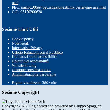
mail
PEC:
naic8cx00g@pec.istruzione.it
Link per inviare una mail
C.F.: 95170200638
Sezione Link Utili
Cookie policy
Note legali
Informativa Privacy
Ufficio Relazioni con il Pubblico
Dichiarazione di accessibilità
Obiettivi di accessibilità
Whistleblowing
Gestione consensi cookie
Amministrazione trasparente
Pagina visualizzata
380
volte
Sezione Copyright
Copyright 2026 | Engineered and powered by Gruppo Spaggiari