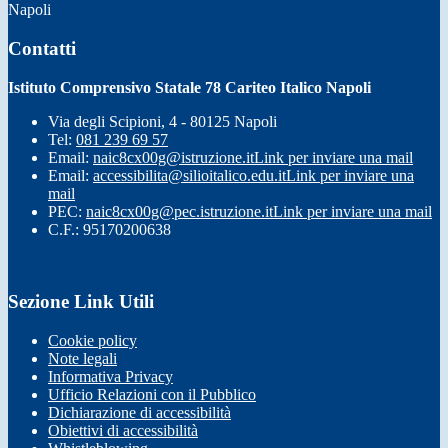
Napoli
Contatti
Istituto Comprensivo Statale 78 Cariteo Italico Napoli
Via degli Scipioni, 4 - 80125 Napoli
Tel:
081 239 69 57
Email:
naic8cx00g@istruzione.it
Link per inviare una mail
Email:
accessibilita@silioitalico.edu.it
Link per inviare una
mail
PEC:
naic8cx00g@pec.istruzione.it
Link per inviare una mail
C.F.: 95170200638
Sezione Link Utili
Cookie policy
Note legali
Informativa Privacy
Ufficio Relazioni con il Pubblico
Dichiarazione di accessibilità
Obiettivi di accessibilità