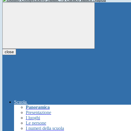
close
Scuola
Panoramica
Presentazione
I luoghi
Le persone
I numeri della scuola