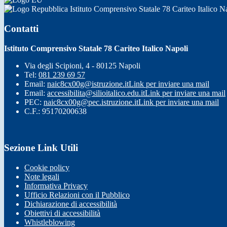
Istituto Comprensivo Statale 78 Cariteo Italico N
Contatti
Istituto Comprensivo Statale 78 Cariteo Italico Napoli
Via degli Scipioni, 4 - 80125 Napoli
Tel:
081 239 69 57
Email:
naic8cx00g@istruzione.it
Link per inviare una mail
Email:
accessibilita@silioitalico.edu.it
Link per inviare una mail
PEC:
naic8cx00g@pec.istruzione.it
Link per inviare una mail
C.F.: 95170200638
Sezione Link Utili
Cookie policy
Note legali
Informativa Privacy
Ufficio Relazioni con il Pubblico
Dichiarazione di accessibilità
Obiettivi di accessibilità
Whistleblowing