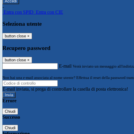
-
Entra con SPID
Entra con CIE
Seleziona utente
button close
×
Recupero password
button close
×
E-mail
Verrà inviato un messaggio all'indirizz
Non hai una e-mail associata al nome utente? Effettua il reset della password tram
E-mail inviata, si prega di controllare la casella di posta elettronica!
Errore
Chiudi
Successo
Chiudi
Informazione