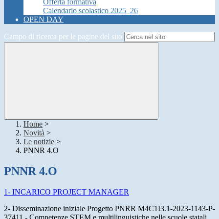
Offerta formativa
Calendario scolastico 2025_26
OPEN DAY
Campo di ricerca per le pagine del sito
Home
>
Novità
>
Le notizie
>
PNNR 4.O
PNNR 4.O
1- INCARICO PROJECT MANAGER
2- Disseminazione iniziale Progetto PNRR M4C1I3.1-2023-1143-P-
37411 - Competenze STEM e multilinguistiche nelle scuole statali