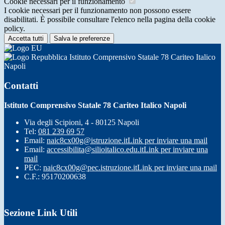
Cookie necessari per il funzionamento
I cookie necessari per il funzionamento non possono essere
disabilitati. È possibile consultare l'elenco nella pagina della cookie
policy.
Accetta tutti
Salva le preferenze
Istituto Comprensivo Statale 78 Cariteo Italico
Napoli
Contatti
Istituto Comprensivo Statale 78 Cariteo Italico Napoli
Via degli Scipioni, 4 - 80125 Napoli
Tel:
081 239 69 57
Email:
naic8cx00g@istruzione.it
Link per inviare una mail
Email:
accessibilita@silioitalico.edu.it
Link per inviare una
mail
PEC:
naic8cx00g@pec.istruzione.it
Link per inviare una mail
C.F.: 95170200638
Sezione Link Utili