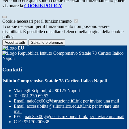
Per conoscere quali sono i cookie necessari al funzionamento potete
visionare la
COOKIE POLICY
.
Cookie necessari per il funzionamento
I cookie necessari per il funzionamento non possono essere
disabilitati. È possibile consultare l'elenco nella pagina della cookie
policy.
Accetta tutti
Salva le preferenze
Istituto Comprensivo Statale 78 Cariteo Italico
Napoli
Contatti
Istituto Comprensivo Statale 78 Cariteo Italico Napoli
Via degli Scipioni, 4 - 80125 Napoli
Tel:
081 239 69 57
Email:
naic8cx00g@istruzione.it
Link per inviare una mail
Email:
accessibilita@silioitalico.edu.it
Link per inviare una
mail
PEC:
naic8cx00g@pec.istruzione.it
Link per inviare una mail
C.F.: 95170200638